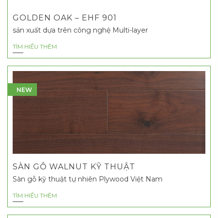
GOLDEN OAK – EHF 901
sản xuất dựa trên công nghệ Multi-layer
TÌM HIỂU THÊM
NEW
SÀN GỖ WALNUT KỸ THUẬT
Sàn gỗ kỹ thuật tự nhiên Plywood Việt Nam
TÌM HIỂU THÊM