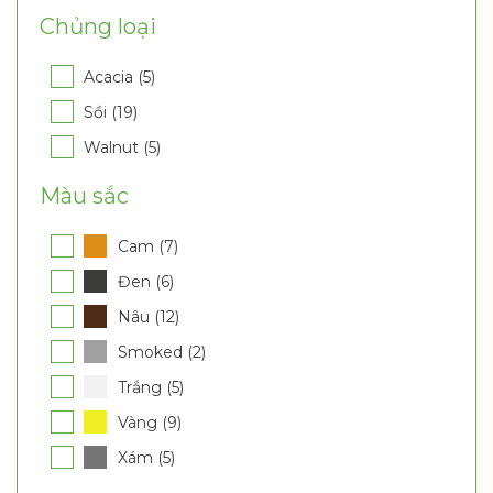
Chủng loại
Acacia (5)
Sồi (19)
Walnut (5)
Màu sắc
Cam (7)
Đen (6)
Nâu (12)
Smoked (2)
Trắng (5)
Vàng (9)
Xám (5)