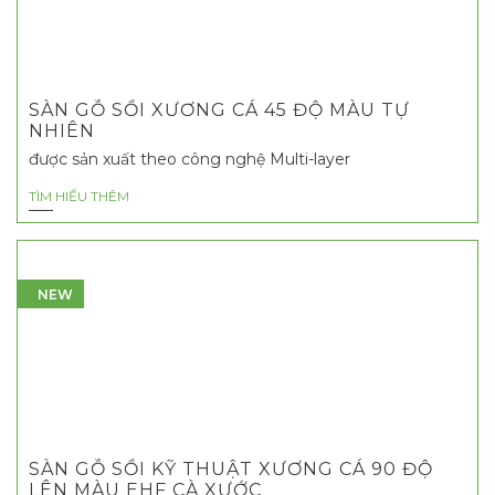
SÀN GỖ SỒI XƯƠNG CÁ 45 ĐỘ MÀU TỰ
NHIÊN
được sản xuất theo công nghệ Multi-layer
TÌM HIỂU THÊM
NEW
SÀN GỖ SỒI KỸ THUẬT XƯƠNG CÁ 90 ĐỘ
LÊN MÀU EHF CÀ XƯỚC