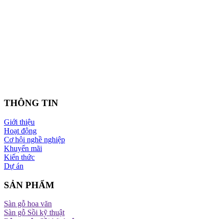
THÔNG TIN
Giới thiệu
Hoạt động
Cơ hội nghề nghiệp
Khuyến mãi
Kiến thức
Dự án
SẢN PHẨM
Sàn gỗ hoa văn
Sàn gỗ Sồi kỹ thuật