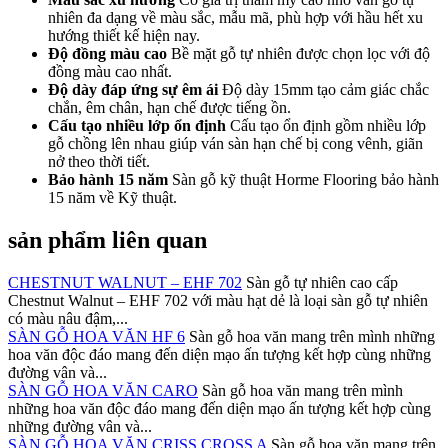
nhiên đa dạng về màu sắc, mẫu mã, phù hợp với hầu hết xu
hướng thiết kế hiện nay.
Độ đồng màu cao
Bề mặt gỗ tự nhiên được chọn lọc với độ
đồng màu cao nhất.
Độ dày đáp ứng sự êm ái
Độ dày 15mm tạo cảm giác chắc
chắn, êm chân, hạn chế được tiếng ồn.
Cấu tạo nhiều lớp ổn định
Cấu tạo ổn định gồm nhiều lớp
gỗ chồng lên nhau giúp ván sàn hạn chế bị cong vênh, giãn
nở theo thời tiết.
Bảo hành 15 năm
Sàn gỗ kỹ thuật Horme Flooring bảo hành
15 năm về Kỹ thuật.
sản phẩm liên quan
CHESTNUT WALNUT – EHF 702
Sàn gỗ tự nhiên cao cấp
Chestnut Walnut – EHF 702 với màu hạt dẻ là loại sàn gỗ tự nhiên
có màu nâu đậm,...
SÀN GỖ HOA VĂN HF 6
Sàn gỗ hoa văn mang trên mình những
hoa văn độc đáo mang đến diện mạo ấn tượng kết hợp cùng những
đường vân và...
SÀN GỖ HOA VĂN CARO
Sàn gỗ hoa văn mang trên mình
những hoa văn độc đáo mang đến diện mạo ấn tượng kết hợp cùng
những đường vân và...
SÀN GỖ HOA VĂN CRISS CROSS A
Sàn gỗ hoa văn mang trên