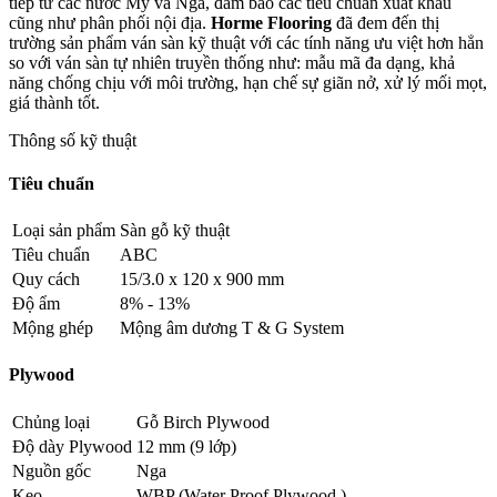
tiếp từ các nước Mỹ và Nga, đảm bảo các tiêu chuẩn xuất khẩu
cũng như phân phối nội địa.
Horme Flooring
đã đem đến thị
trường sản phẩm ván sàn kỹ thuật với các tính năng ưu việt hơn hẳn
so với ván sàn tự nhiên truyền thống như: mẫu mã đa dạng, khả
năng chống chịu với môi trường, hạn chế sự giãn nở, xử lý mối mọt,
giá thành tốt.
Thông số kỹ thuật
Tiêu chuẩn
Loại sản phẩm
Sàn gỗ kỹ thuật
Tiêu chuẩn
ABC
Quy cách
15/3.0 x 120 x 900 mm
Độ ẩm
8% - 13%
Mộng ghép
Mộng âm dương T & G System
Plywood
Chủng loại
Gỗ Birch Plywood
Độ dày Plywood
12 mm (9 lớp)
Nguồn gốc
Nga
Keo
WBP (Water Proof Plywood )