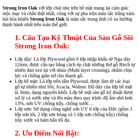
Strong Iron Oak
với lớp chải nhẹ trên bề mặt mang lại cảm giác
mộc mạc và chân thật nhất, cùng với sự pha trộn màu sắc trắng xám
hài hòa khiến
Strong Iron Oak
là màu sắc trung tính có xu hướng
thịnh hành nhất trên toàn thế giới.
1. Cấu Tạo Kỹ Thuật Của Sàn Gỗ Sồi
Strong Iron Oak
:
Lớp đáy: Là lớp Plywood gồm 9 lớp nhập khẩu từ Nga dày
12mm, được cấu tạo bằng cách ép chặt những thớ gỗ Birch tự
nhiên đan xen lại với nhau (Multi layer crossing), nhằm chịu
lực và chống giãn nở cho thanh gỗ.
Lớp bề mặt: Là lớp trên tấm Plywood, được làm từ các loại
gỗ tự nhiên như Sồi, Acacia, Walnut. Độ dày của lớp bề mặt
là 3mm, dạng nguyên khối. Lớp bề mặt sàn gỗ kỹ thuật được
xử lý cà xước nhẹ và lên màu theo quy trình: độ ẩm nhỏ hơn
13%, sơn UV chồng trấy, chống xước…
Lớp sơn: Sử dụng công nghệ sơn UV 6 lớp của Đức (gồm 3
lớp sơn lót, 2 lớp sơn bóng và 1 lớp sơn chống trầy) chống
trầy xước và bám bẩn tối đa.
2. Ưu Điểm Nổi Bật: