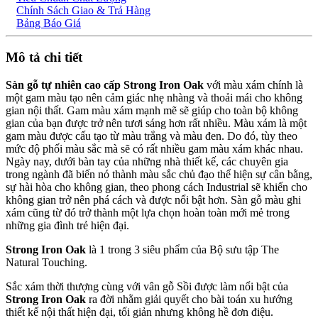
Chính Sách Giao & Trả Hàng
Bảng Báo Giá
Mô tả chi tiết
Sàn gỗ tự nhiên cao cấp Strong Iron Oak
với màu xám chính là
một gam màu tạo nên cảm giác nhẹ nhàng và thoải mái cho không
gian nội thất. Gam màu xám mạnh mẽ sẽ giúp cho toàn bộ không
gian của bạn được trở nên tươi sáng hơn rất nhiều. Màu xám là một
gam màu được cấu tạo từ màu trắng và màu đen. Do đó, tùy theo
mức độ phối màu sắc mà sẽ có rất nhiều gam màu xám khác nhau.
Ngày nay, dưới bàn tay của những nhà thiết kế, các chuyên gia
trong ngành đã biến nó thành màu sắc chủ đạo thể hiện sự cân bằng,
sự hài hòa cho không gian, theo phong cách Industrial sẽ khiến cho
không gian trở nên phá cách và được nổi bật hơn. Sàn gỗ màu ghi
xám cũng từ đó trở thành một lựa chọn hoàn toàn mới mẻ trong
những gia đình trẻ hiện đại.
Strong Iron Oak
là 1 trong 3 siêu phẩm của Bộ sưu tập The
Natural Touching.
Sắc xám thời thượng cùng với vân gỗ Sồi được làm nổi bật của
Strong Iron Oak
ra đời nhằm giải quyết cho bài toán xu hướng
thiết kế nội thất hiện đại, tối giản nhưng không hề đơn điệu.