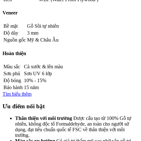
Veneer
Bề mặt
Gỗ Sồi tự nhiên
Độ dày
3 mm
Nguồn gốc
Mỹ & Châu Âu
Hoàn thiện
Màu sắc
Cà xước & lên màu
Sơn phủ
Sơn UV 6 lớp
Độ bóng
10% - 15%
Bảo hành
15 năm
Tìm hiểu thêm
Ưu điểm nổi bật
Thân thiện với môi trường
Được cấu tạo từ 100% Gỗ tự
nhiên, không độc tố Formaldehyde, an toàn cho người sử
dụng, đạt tiêu chuẩn quốc tế FSC về thân thiện với môi
trường.
Màu sắc xu hướng
Có giá trị thẩm mỹ cao nhờ vân gỗ tự