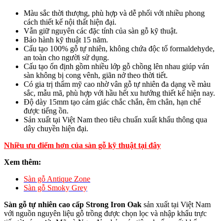
Màu sắc thời thượng, phù hợp và dễ phối với nhiều phong
cách thiết kế nội thất hiện đại.
Vẫn giữ nguyên các đặc tính của sàn gỗ kỹ thuật.
Bảo hành kỹ thuật 15 năm.
Cấu tạo 100% gỗ tự nhiên, không chứa độc tố formaldehyde,
an toàn cho người sử dụng.
Cấu tạo ổn định gồm nhiều lớp gỗ chồng lên nhau giúp ván
sàn không bị cong vênh, giãn nở theo thời tiết.
Có gia trị thẩm mỹ cao nhờ vân gỗ tự nhiên đa dạng về màu
sắc, mẫu mã, phù hợp với hầu hết xu hướng thiết kế hiện nay.
Độ dày 15mm tạo cảm giác chắc chắn, êm chân, hạn chế
được tiếng ồn.
Sản xuất tại Việt Nam theo tiêu chuẩn xuất khẩu thông qua
dây chuyền hiện đại.
Nhiều ưu điểm hơn của sàn gỗ kỹ thuật tại đây
Xem thêm:
Sàn gỗ Antique Zone
Sàn gỗ Smoky Grey
Sàn gỗ tự nhiên cao cấp Strong Iron Oak
sản xuất tại Việt Nam
với nguồn nguyên liệu gỗ trồng được chọn lọc và nhập khẩu trực