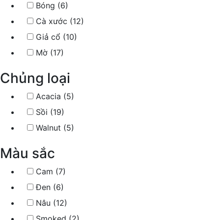
Bóng (6)
Cà xước (12)
Giả cổ (10)
Mờ (17)
Chủng loại
Acacia (5)
Sồi (19)
Walnut (5)
Màu sắc
Cam (7)
Đen (6)
Nâu (12)
Smoked (2)