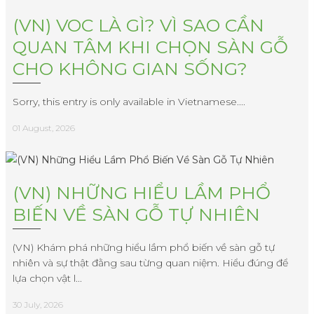
(VN) VOC LÀ GÌ? VÌ SAO CẦN
QUAN TÂM KHI CHỌN SÀN GỖ
CHO KHÔNG GIAN SỐNG?
Sorry, this entry is only available in Vietnamese....
01 August, 2026
(VN) NHỮNG HIỂU LẦM PHỔ
BIẾN VỀ SÀN GỖ TỰ NHIÊN
(VN) Khám phá những hiểu lầm phổ biến về sàn gỗ tự
nhiên và sự thật đằng sau từng quan niệm. Hiểu đúng để
lựa chọn vật l...
30 July, 2026