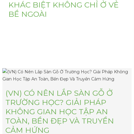
KHÁC BIỆT KHÔNG CHỈ Ở VẺ
BỀ NGOÀI
(VN) Tìm hiểu cách nhận biết sàn gỗ chất lượng, phân
biệt với sàn gỗ kém chất lượng và lý do nên chọn sản
phẩm đạt tiêu ...
20 July, 2026
(VN) CÓ NÊN LẮP SÀN GỖ Ở
TRƯỜNG HỌC? GIẢI PHÁP
KHÔNG GIAN HỌC TẬP AN
TOÀN, BỀN ĐẸP VÀ TRUYỀN
CẢM HỨNG