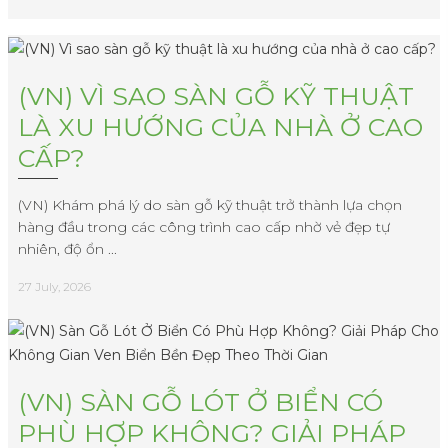
(VN) VÌ SAO SÀN GỖ KỸ THUẬT
LÀ XU HƯỚNG CỦA NHÀ Ở CAO
CẤP?
(VN) Khám phá lý do sàn gỗ kỹ thuật trở thành lựa chọn
hàng đầu trong các công trình cao cấp nhờ vẻ đẹp tự
nhiên, độ ổn ...
27 July, 2026
(VN) SÀN GỖ LÓT Ở BIỂN CÓ
PHÙ HỢP KHÔNG? GIẢI PHÁP