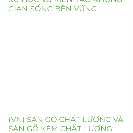
GIAN SỐNG BỀN VỮNG
(VN) Tìm hiểu vật liệu xanh là gì và vì sao sàn gỗ tự nhiên
đạt chứng nhận FSC đang trở thành lựa chọn lý tưởng
cho khôn...
22 July, 2026
(VN) SÀN GỖ CHẤT LƯỢNG VÀ
SÀN GỖ KÉM CHẤT LƯỢNG: