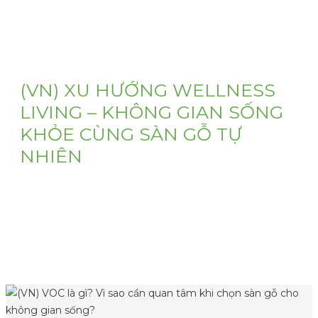
(VN) XU HƯỚNG WELLNESS
LIVING – KHÔNG GIAN SỐNG
KHỎE CÙNG SÀN GỖ TỰ
NHIÊN
(VN) Khám phá xu hướng Wellness Living và lý do sàn
gỗ tự nhiên đang trở thành lựa chọn hàng đầu cho
những không gian số...
05 August, 2026