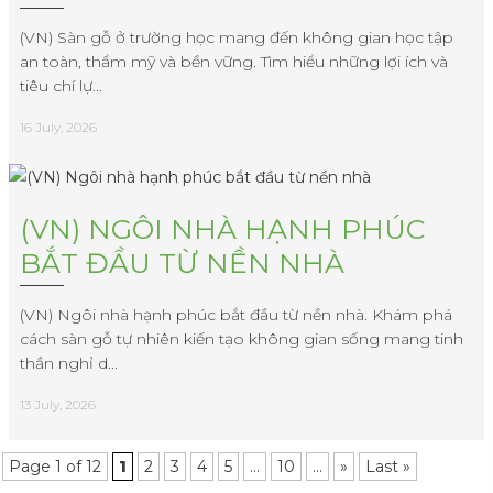
(VN) Sàn gỗ ở trường học mang đến không gian học tập
an toàn, thẩm mỹ và bền vững. Tìm hiểu những lợi ích và
tiêu chí lự...
16 July, 2026
(VN) NGÔI NHÀ HẠNH PHÚC
BẮT ĐẦU TỪ NỀN NHÀ
(VN) Ngôi nhà hạnh phúc bắt đầu từ nền nhà. Khám phá
cách sàn gỗ tự nhiên kiến tạo không gian sống mang tinh
thần nghỉ d...
13 July, 2026
Page 1 of 12
1
2
3
4
5
...
10
...
»
Last »