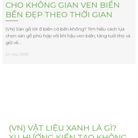
CHO KHÔNG GIAN VEN BIỂN
BỀN ĐẸP THEO THỜI GIAN
(VN) Sàn gỗ lót ở biển có bền không? Tìm hiểu cách lựa
chọn sàn gỗ phù hợp với khí hậu ven biển, tăng tuổi thọ và
giữ vẻ...
24 July, 2026
(VN) VẬT LIỆU XANH LÀ GÌ?
XU HƯỚNG KIẾN TẠO KHÔNG