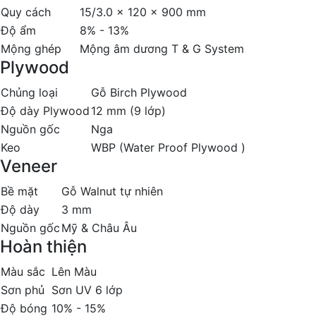
Quy cách
15/3.0 x 120 x 900 mm
Độ ẩm
8% - 13%
Mộng ghép
Mộng âm dương T & G System
Plywood
Chủng loại
Gỗ Birch Plywood
Độ dày Plywood
12 mm (9 lớp)
Nguồn gốc
Nga
Keo
WBP (Water Proof Plywood )
Veneer
Bề mặt
Gỗ Walnut tự nhiên
Độ dày
3 mm
Nguồn gốc
Mỹ & Châu Âu
Hoàn thiện
Màu sắc
Lên Màu
Sơn phủ
Sơn UV 6 lớp
Độ bóng
10% - 15%