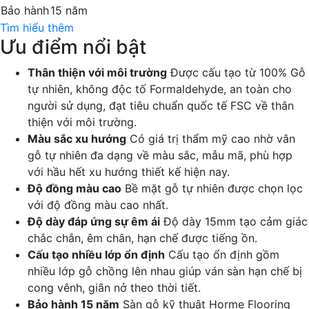
Bảo hành
15 năm
Tìm hiểu thêm
Ưu điểm nổi bật
Thân thiện với môi trường
Được cấu tạo từ 100% Gỗ
tự nhiên, không độc tố Formaldehyde, an toàn cho
người sử dụng, đạt tiêu chuẩn quốc tế FSC về thân
thiện với môi trường.
Màu sắc xu hướng
Có giá trị thẩm mỹ cao nhờ vân
gỗ tự nhiên đa dạng về màu sắc, mẫu mã, phù hợp
với hầu hết xu hướng thiết kế hiện nay.
Độ đồng màu cao
Bề mặt gỗ tự nhiên được chọn lọc
với độ đồng màu cao nhất.
Độ dày đáp ứng sự êm ái
Độ dày 15mm tạo cảm giác
chắc chắn, êm chân, hạn chế được tiếng ồn.
Cấu tạo nhiều lớp ổn định
Cấu tạo ổn định gồm
nhiều lớp gỗ chồng lên nhau giúp ván sàn hạn chế bị
cong vênh, giãn nở theo thời tiết.
Bảo hành 15 năm
Sàn gỗ kỹ thuật Horme Flooring