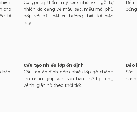
hiên,
Có giá trị thẩm mỹ cao nhờ vân gỗ tự
Bề m
n cho
nhiên đa dạng về màu sắc, mẫu mã, phù
đồng
ốc tế
hợp với hầu hết xu hướng thiết kế hiện
Veneer
nay.
Bề mặt
Độ dày
Nguồn gốc
Cấu tạo nhiều lớp ổn định
Bảo 
chắn,
Cấu tạo ổn định gồm nhiều lớp gỗ chồng
Sàn 
lên nhau giúp ván sàn hạn chế bị cong
hành 
Hoàn thiện
vênh, giãn nở theo thời tiết.
Màu sắc
Sơn phủ
Độ bóng