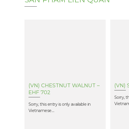
N HF 2
(VN) CHESTNUT WALNUT –
(VN)
EHF 702
 in
Sorry, th
Vietname
Sorry, this entry is only available in
Vietnamese....