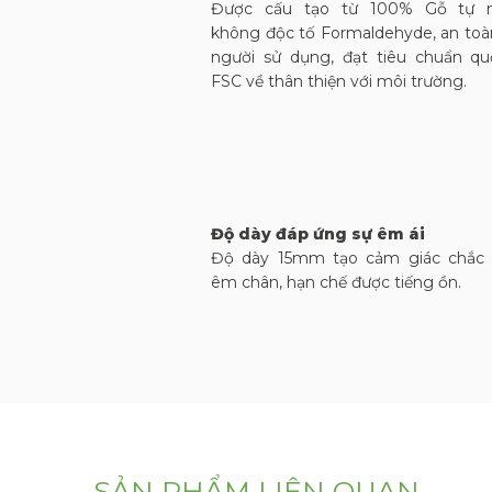
Được cấu tạo từ 100% Gỗ tự n
không độc tố Formaldehyde, an toà
người sử dụng, đạt tiêu chuẩn qu
FSC về thân thiện với môi trường.
Độ dày đáp ứng sự êm ái
Độ dày 15mm tạo cảm giác chắc 
êm chân, hạn chế được tiếng ồn.
SẢN PHẨM LIÊN QUAN