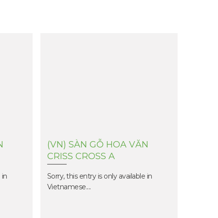
15 năm
N
(VN) SÀN GỖ HOA VĂN
(VN)
CRISS CROSS A
CRISS
 in
Sorry, this entry is only available in
Sorry, th
Vietnamese....
Vietname