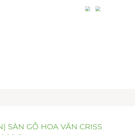
N THỨC
HỆ THỐNG PHÂN PHỐI
N) SÀN GỖ HOA VĂN CRISS