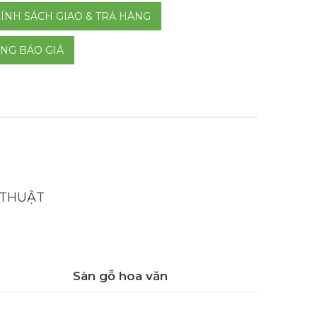
ÍNH SÁCH GIAO & TRẢ HÀNG
NG BÁO GIÁ
 THUẬT
Sàn gỗ hoa văn