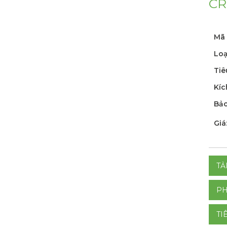
CR
Mã 
Loạ
Tiê
Kíc
Bảo
Giá
TẢ
PH
TI