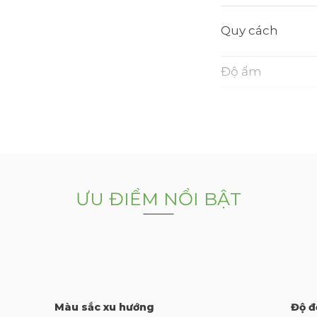
Quy cách
Độ ẩm
Mộng ghép
Plywood
ƯU ĐIỂM NỔI BẬT
Chủng loại
Độ dày Plywoo
Nguồn gốc
Màu sắc xu hướng
Keo
Độ đ