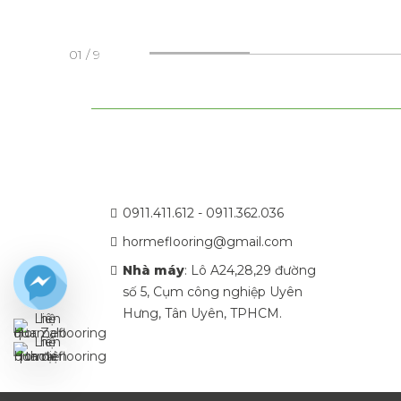
0
1
/
9
0911.411.612 - 0911.362.036
hormeflooring@gmail.com
Nhà máy
: Lô A24,28,29 đường
số 5, Cụm công nghiệp Uyên
Hưng, Tân Uyên, TPHCM.