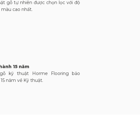
Plywood )
ặt gỗ tự nhiên được chọn lọc với độ
 màu cao nhất.
Gỗ Sồi tự nhiên
3 mm
Mỹ & Châu Âu
hành 15 năm
gỗ kỹ thuật Horme Flooring bảo
15 năm về Kỹ thuật.
Sơn UV 6 lớp
10% - 15%