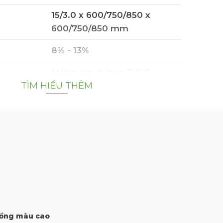
15/3.0 x 600/750/850 x
600/750/850 mm
8% - 13%
Mộng âm dương T & G
TÌM HIỂU THÊM
System
Gỗ Birch Plywood
d
12 mm (9 lớp)
Nga
WBP (Water Proof
ồng màu cao