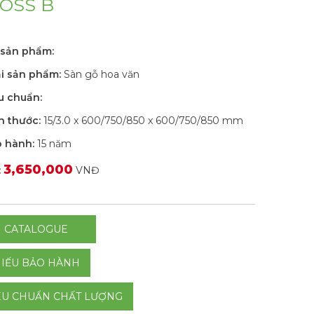
OSS B
sản phẩm:
i sản phẩm:
Sàn gỗ hoa văn
u chuẩn:
h thước:
15/3.0 x 600/750/850 x 600/750/850 mm
 hành:
15 năm
3,650,000
:
VNĐ
I CATALOGUE
IẾU BẢO HÀNH
ÊU CHUẨN CHẤT LƯỢNG