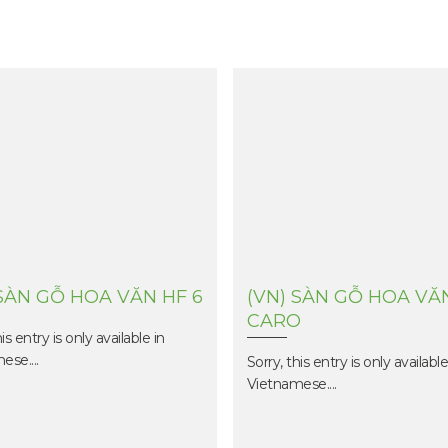
Bảo hành
 SÀN GỖ HOA VĂN HF 6
(VN) SÀN GỖ HOA VĂ
CARO
is entry is only available in
se....
Sorry, this entry is only available
Vietnamese....