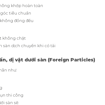
ông khớp hoàn toàn
 góc tiêu chuẩn
 không đồng đều
ết không chặt
 sàn dịch chuyển khi có tải
ẩn, dị vật dưới sàn (Foreign Particles)
hân như:
g
ụn thi công
ới sàn sẽ: