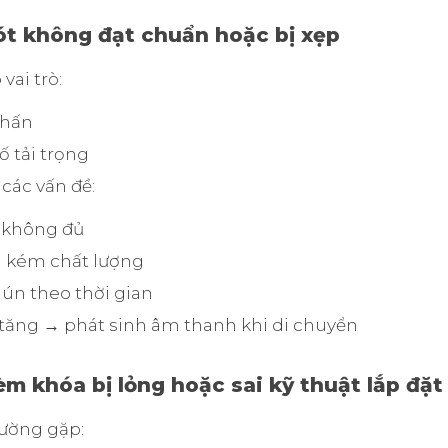
lót không đạt chuẩn hoặc bị xẹp
 vai trò:
chấn
 tải trọng
 các vấn đề:
 không đủ
u kém chất lượng
lún theo thời gian
tăng → phát sinh âm thanh khi di chuyển
èm khóa bị lỏng hoặc sai kỹ thuật lắp đặt
hường gặp: