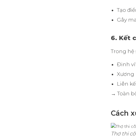
Tạo đi
Gây ma 
6. Kết 
Trong hệ 
Đinh ví
Xương 
Liên k
→ Toàn b
Cách x
Thợ thi cô