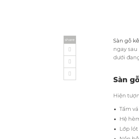
share
Sàn gỗ kê
ngay sau 
dưới đang
Sàn gỗ
Hiện tượ
Tấm vá
Hệ hèm
Lớp ló
Nền bê