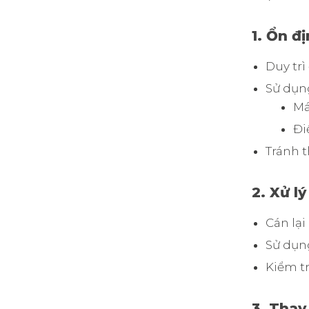
1. Ổn đ
Duy trì
Sử dụn
Má
Đi
Tránh t
2. Xử lý
Cán lại
Sử dụng
Kiểm t
3. Thay