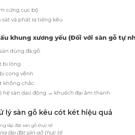
ểm cứng cục bộ
sát và phát ra tiếng kêu
cấu khung xương yếu (Đối với sàn gỗ tự nh
sàn dùng đà gỗ:
t bị lỏng
bị cong vênh
ết không chắc
ộ hệ sàn dao động → khuếch đại âm thanh
ử lý sàn gỗ kêu cót két hiệu quả
ng lắp đặt sàn gỗ thực tế