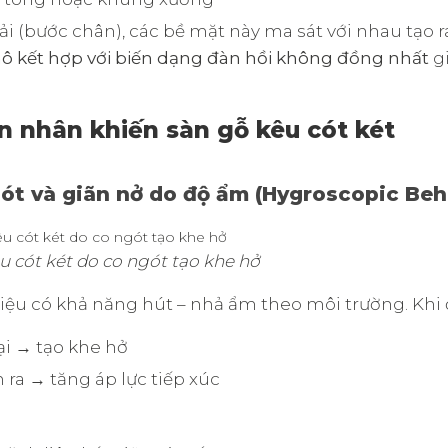
tải (bước chân), các bề mặt này ma sát với nhau tạo 
ô kết hợp với biến dạng đàn hồi không đồng nhất
gi
 nhân khiến sàn gỗ kêu cót két
gót và giãn nở do độ ẩm (Hygroscopic Beh
u cót két do co ngót tạo khe hở
 liệu có khả năng hút – nhả ẩm theo môi trường. Khi 
ại → tạo khe hở
 ra → tăng áp lực tiếp xúc