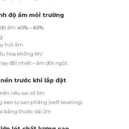
ịnh độ ẩm môi trường
 độ ẩm:
40% – 60%
g:
y hút ẩm
ều hòa không khí
hay đổi nhiệt – ẩm đột ngột
 nền trước khi lắp đặt
 nền nếu sai số lớn
 keo tự san phẳng (self-leveling)
ra bằng thước dài 2m
 lớp lót chất lượng cao