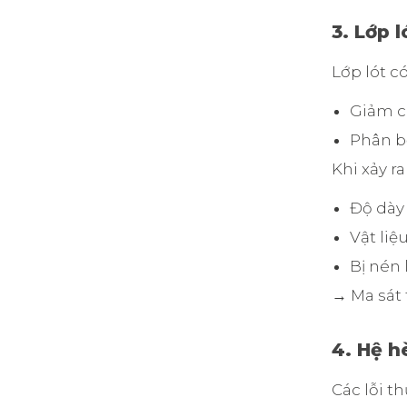
3. Lớp 
Lớp lót có
Giảm 
Phân bố
Khi xảy ra
Độ dày
Vật liệ
Bị nén 
→ Ma sát 
4. Hệ h
Các lỗi t