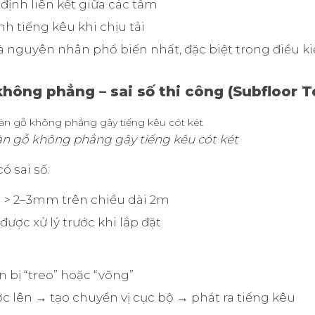
định liên kết giữa các tấm
nh tiếng kêu khi chịu tải
là nguyên nhân phổ biến nhất, đặc biệt trong điều k
không phẳng – sai số thi công (Subfloor T
àn gỗ không phẳng gây tiếng kêu cót két
ó sai số:
m > 2–3mm trên chiều dài 2m
ược xử lý trước khi lắp đặt
 bị “treo” hoặc “võng”
c lên → tạo chuyển vị cục bộ → phát ra tiếng kêu