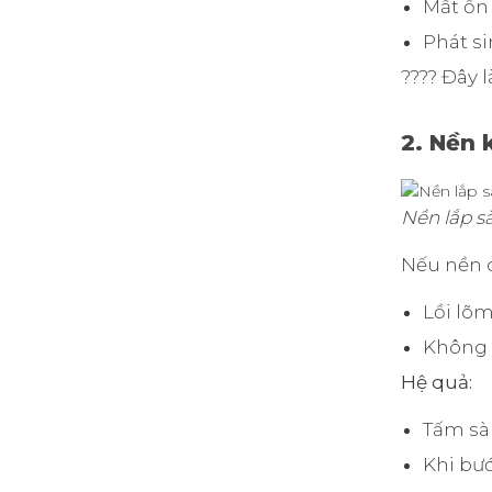
Mất ổn 
Phát si
???? Đây 
2. Nền 
Nền lắp s
Nếu nền c
Lồi lõ
Không đ
Hệ quả:
Tấm sàn
Khi bướ