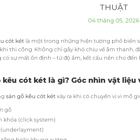
THUẬT
04 tháng 05, 2026
u cót két
là một trong những hiện tượng phổ biến s
khi thi công. Không chỉ gây khó chịu về âm thanh, đâ
 có sự mất ổn định – từ độ ẩm, kết cấu nền cho đến 
 kêu cót két là gì? Góc nhìn vật liệu
ng
sàn gỗ kêu cót két
xảy ra khi có chuyển vị vi mô g
n gỗ
 khóa (click system)
t (underlayment)
 tông hoặc khung xương