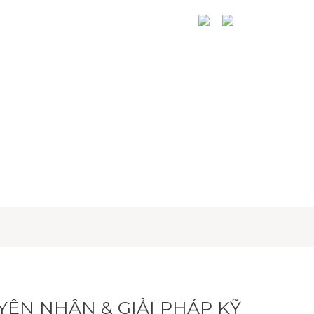
N THỨC
HỆ THỐNG PHÂN PHỐI
YÊN NHÂN & GIẢI PHÁP KỸ