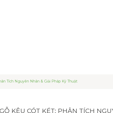
GIỚI THIỆU
SẢN PHẨM
DỰ ÁN
KIẾ
hân Tích Nguyên Nhân & Giải Pháp Kỹ Thuật
GỖ KÊU CÓT KÉT: PHÂN TÍCH NGU