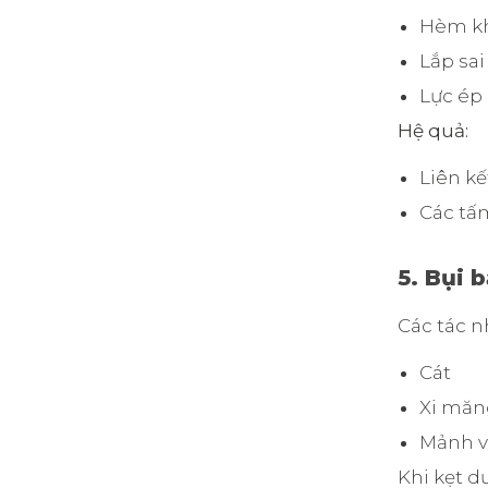
Hèm kh
Lắp sai
Lực ép
Hệ quả:
Liên k
Các tấm
5. Bụi b
Các tác n
Cát
Xi măn
Mảnh v
Khi kẹt dư