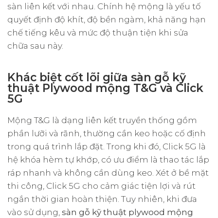
sàn liên kết với nhau. Chính hệ mộng là yếu tố
quyết định độ khít, độ bền ngàm, khả năng hạn
chế tiếng kêu và mức độ thuận tiện khi sửa
chữa sau này.
Khác biệt cốt lõi giữa sàn gỗ kỹ
thuật Plywood mộng T&G và Click
5G
Mộng T&G là dạng liên kết truyền thống gồm
phần lưỡi và rãnh, thường cần keo hoặc cố định
trong quá trình lắp đặt. Trong khi đó, Click 5G là
hệ khóa hèm tự khớp, có ưu điểm là thao tác lắp
ráp nhanh và không cần dùng keo. Xét ở bề mặt
thi công, Click 5G cho cảm giác tiện lợi và rút
ngắn thời gian hoàn thiện. Tuy nhiên, khi đưa
vào sử dụng,
sàn gỗ kỹ thuật plywood mộng