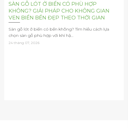
SÀN GỖ LÓT Ở BIỂN CÓ PHÙ HỢP
KHÔNG? GIẢI PHÁP CHO KHÔNG GIAN
VEN BIỂN BỀN ĐẸP THEO THỜI GIAN
Sàn gỗ lót ở biển có bền không? Tìm hiểu cách lựa
chọn sàn gỗ phù hợp với khí hậ...
24 tháng 07, 2026