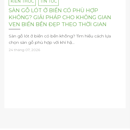
KIẾN THỨC
TIN TỨC
SÀN GỖ LÓT Ở BIỂN CÓ PHÙ HỢP
KHÔNG? GIẢI PHÁP CHO KHÔNG GIAN
VEN BIỂN BỀN ĐẸP THEO THỜI GIAN
Sàn gỗ lót ở biển có bền không? Tìm hiểu cách lựa
chọn sàn gỗ phù hợp với khí hậ...
24 tháng 07, 2026