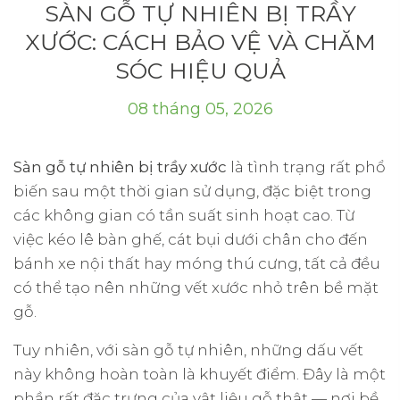
SÀN GỖ TỰ NHIÊN BỊ TRẦY
XƯỚC: CÁCH BẢO VỆ VÀ CHĂM
SÓC HIỆU QUẢ
08 tháng 05, 2026
Sàn gỗ tự nhiên bị trầy xước
là tình trạng rất phổ
biến sau một thời gian sử dụng, đặc biệt trong
các không gian có tần suất sinh hoạt cao. Từ
việc kéo lê bàn ghế, cát bụi dưới chân cho đến
bánh xe nội thất hay móng thú cưng, tất cả đều
có thể tạo nên những vết xước nhỏ trên bề mặt
gỗ.
Tuy nhiên, với sàn gỗ tự nhiên, những dấu vết
này không hoàn toàn là khuyết điểm. Đây là một
phần rất đặc trưng của vật liệu gỗ thật — nơi bề