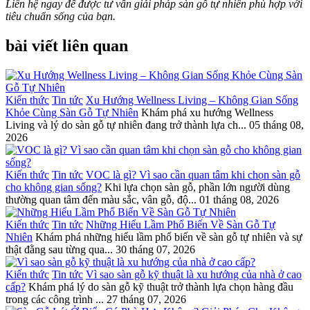
Liên hệ ngay để được tư vấn giải pháp sàn gỗ tự nhiên phù hợp với
tiêu chuẩn sống của bạn.
bài viết liên quan
Kiến thức
Tin tức
Xu Hướng Wellness Living – Không Gian Sống
Khỏe Cùng Sàn Gỗ Tự Nhiên
Khám phá xu hướng Wellness
Living và lý do sàn gỗ tự nhiên đang trở thành lựa ch...
05 tháng 08,
2026
Kiến thức
Tin tức
VOC là gì? Vì sao cần quan tâm khi chọn sàn gỗ
cho không gian sống?
Khi lựa chọn sàn gỗ, phần lớn người dùng
thường quan tâm đến màu sắc, vân gỗ, độ...
01 tháng 08, 2026
Kiến thức
Tin tức
Những Hiểu Lầm Phổ Biến Về Sàn Gỗ Tự
Nhiên
Khám phá những hiểu lầm phổ biến về sàn gỗ tự nhiên và sự
thật đằng sau từng qua...
30 tháng 07, 2026
Kiến thức
Tin tức
Vì sao sàn gỗ kỹ thuật là xu hướng của nhà ở cao
cấp?
Khám phá lý do sàn gỗ kỹ thuật trở thành lựa chọn hàng đầu
trong các công trình ...
27 tháng 07, 2026