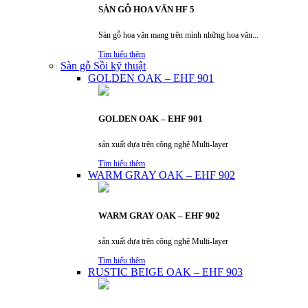
SÀN GỖ HOA VĂN HF 5
Sàn gỗ hoa văn mang trên mình những hoa văn...
Tìm hiểu thêm
Sàn gỗ Sồi kỹ thuật
GOLDEN OAK – EHF 901
GOLDEN OAK – EHF 901
sản xuất dựa trên công nghệ Multi-layer
Tìm hiểu thêm
WARM GRAY OAK – EHF 902
WARM GRAY OAK – EHF 902
sản xuất dựa trên công nghệ Multi-layer
Tìm hiểu thêm
RUSTIC BEIGE OAK – EHF 903